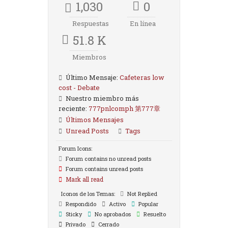
1,030
0
Respuestas
En línea
51.8 K
Miembros
Último Mensaje:
Cafeteras low
cost - Debate
Nuestro miembro más
reciente:
777pnlcomph 第777章
Últimos Mensajes
Unread Posts
Tags
Forum Icons:
Forum contains no unread posts
Forum contains unread posts
Mark all read
Iconos de los Temas:
Not Replied
Respondido
Activo
Popular
Sticky
No aprobados
Resuelto
Privado
Cerrado