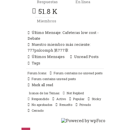
Respuestas
En línea
51.8 K
Miembros
Último Mensaje:
Cafeteras low cost -
Debate
Nuestro miembro más reciente:
777pnlcomph 第777章
Últimos Mensajes
Unread Posts
Tags
Forum Icons:
Forum contains no unread posts
Forum contains unread posts
Mark all read
Iconos de los Temas:
Not Replied
Respondido
Activo
Popular
Sticky
No aprobados
Resuelto
Privado
Cerrado