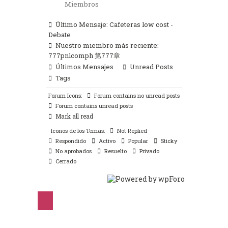
Miembros
Último Mensaje:
Cafeteras low cost -
Debate
Nuestro miembro más reciente:
777pnlcomph 第777章
Últimos Mensajes
Unread Posts
Tags
Forum Icons:
Forum contains no unread posts
Forum contains unread posts
Mark all read
Iconos de los Temas:
Not Replied
Respondido
Activo
Popular
Sticky
No aprobados
Resuelto
Privado
Cerrado