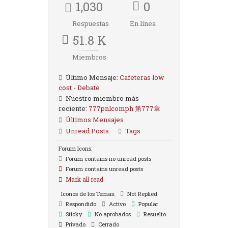
1,030
0
Respuestas
En línea
51.8 K
Miembros
Último Mensaje:
Cafeteras low
cost - Debate
Nuestro miembro más
reciente:
777pnlcomph 第777章
Últimos Mensajes
Unread Posts
Tags
Forum Icons:
Forum contains no unread posts
Forum contains unread posts
Mark all read
Iconos de los Temas:
Not Replied
Respondido
Activo
Popular
Sticky
No aprobados
Resuelto
Privado
Cerrado