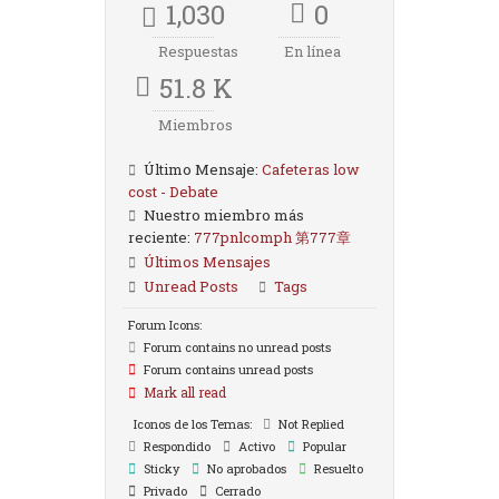
1,030
0
Respuestas
En línea
51.8 K
Miembros
Último Mensaje:
Cafeteras low
cost - Debate
Nuestro miembro más
reciente:
777pnlcomph 第777章
Últimos Mensajes
Unread Posts
Tags
Forum Icons:
Forum contains no unread posts
Forum contains unread posts
Mark all read
Iconos de los Temas:
Not Replied
Respondido
Activo
Popular
Sticky
No aprobados
Resuelto
Privado
Cerrado