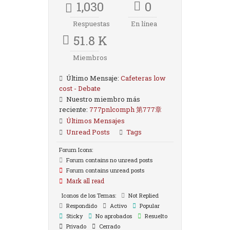
1,030
0
Respuestas
En línea
51.8 K
Miembros
Último Mensaje:
Cafeteras low
cost - Debate
Nuestro miembro más
reciente:
777pnlcomph 第777章
Últimos Mensajes
Unread Posts
Tags
Forum Icons:
Forum contains no unread posts
Forum contains unread posts
Mark all read
Iconos de los Temas:
Not Replied
Respondido
Activo
Popular
Sticky
No aprobados
Resuelto
Privado
Cerrado