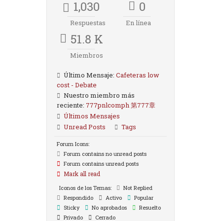
1,030
0
Respuestas
En línea
51.8 K
Miembros
Último Mensaje:
Cafeteras low
cost - Debate
Nuestro miembro más
reciente:
777pnlcomph 第777章
Últimos Mensajes
Unread Posts
Tags
Forum Icons:
Forum contains no unread posts
Forum contains unread posts
Mark all read
Iconos de los Temas:
Not Replied
Respondido
Activo
Popular
Sticky
No aprobados
Resuelto
Privado
Cerrado