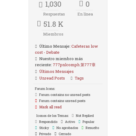
1,030
0
Respuestas
En línea
51.8 K
Miembros
Último Mensaje:
Cafeteras low
cost - Debate
Nuestro miembro más
reciente:
777pnlcomph 第777章
Últimos Mensajes
Unread Posts
Tags
Forum Icons:
Forum contains no unread posts
Forum contains unread posts
Mark all read
Iconos de los Temas:
Not Replied
Respondido
Activo
Popular
Sticky
No aprobados
Resuelto
Privado
Cerrado