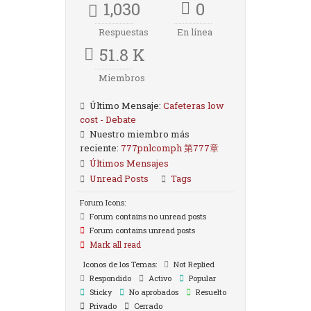
1,030
0
Respuestas
En línea
51.8 K
Miembros
Último Mensaje:
Cafeteras low
cost - Debate
Nuestro miembro más
reciente:
777pnlcomph 第777章
Últimos Mensajes
Unread Posts
Tags
Forum Icons:
Forum contains no unread posts
Forum contains unread posts
Mark all read
Iconos de los Temas:
Not Replied
Respondido
Activo
Popular
Sticky
No aprobados
Resuelto
Privado
Cerrado