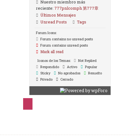
Nuestro miembro más
reciente:
777pnlcomph 第777章
Últimos Mensajes
Unread Posts
Tags
Forum Icons:
Forum contains no unread posts
Forum contains unread posts
Mark all read
Iconos de los Temas:
Not Replied
Respondido
Activo
Popular
Sticky
No aprobados
Resuelto
Privado
Cerrado