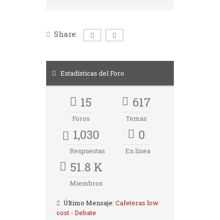
Share:
Estadísticas del Foro
15
617
Foros
Temas
1,030
0
Respuestas
En línea
51.8 K
Miembros
Último Mensaje:
Cafeteras low
cost - Debate