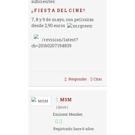
suficientes:
¡¡
F I E S T A D E L C I N E
!!
7, 8 y 9 de mayo, con películas
desde 2,90 euros
/revision/latest?
cb=20160207194839
Responder
Citar
MSM
(@msm)
Eminent Member
Registrado: hace 8 años