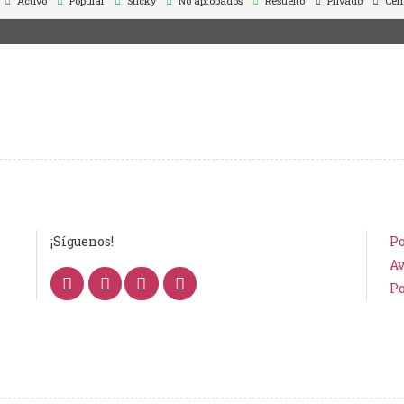
Activo
Popular
Sticky
No aprobados
Resuelto
Privado
Cer
¡Síguenos!
Po
Av
Po