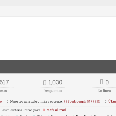
617
1,030
0
emas
Respuestas
En línea
te
Nuestro miembro más reciente:
777pnlcomph 第777章
Últi
Mark all read
Forum contains unread posts