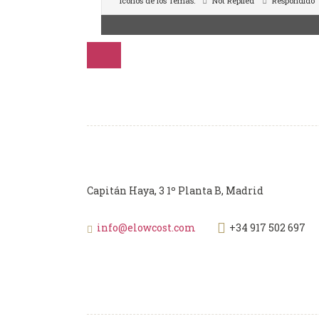
Iconos de los Temas:
Not Replied
Respondido
Capitán Haya, 3 1º Planta B, Madrid
info@elowcost.com
+34 917 502 697