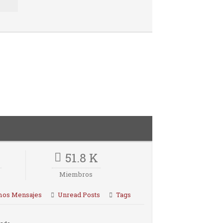
51.8 K
Miembros
mos Mensajes
Unread Posts
Tags