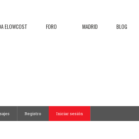
DA ELOWCOST
FORO
MADRID
BLOG
sajes
Registro
Iniciar sesión