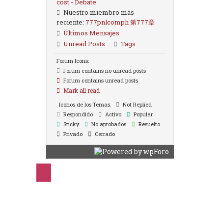
cost - Debate
Nuestro miembro más
reciente:
777pnlcomph 第777章
Últimos Mensajes
Unread Posts
Tags
Forum Icons:
Forum contains no unread posts
Forum contains unread posts
Mark all read
Iconos de los Temas:
Not Replied
Respondido
Activo
Popular
Sticky
No aprobados
Resuelto
Privado
Cerrado