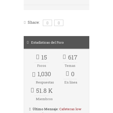
Share:
Estadísticas del Foro
15
617
Foros
Temas
1,030
0
Respuestas
En línea
51.8 K
Miembros
Último Mensaje:
Cafeteras low