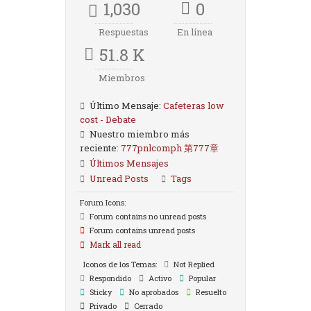
1,030
0
Respuestas
En línea
51.8 K
Miembros
Último Mensaje:
Cafeteras low
cost - Debate
Nuestro miembro más
reciente:
777pnlcomph 第777章
Últimos Mensajes
Unread Posts
Tags
Forum Icons:
Forum contains no unread posts
Forum contains unread posts
Mark all read
Iconos de los Temas:
Not Replied
Respondido
Activo
Popular
Sticky
No aprobados
Resuelto
Privado
Cerrado