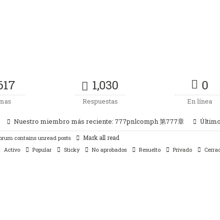
617
1,030
0
mas
Respuestas
En línea
Nuestro miembro más reciente:
777pnlcomph 第777章
Últim
Mark all read
orum contains unread posts
Activo
Popular
Sticky
No aprobados
Resuelto
Privado
Cerra