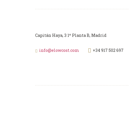
Capitán Haya, 3 1º Planta B, Madrid
info@elowcost.com
+34 917 502 697