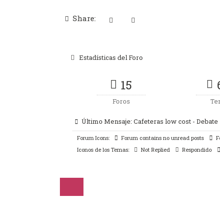
Share:
Estadísticas del Foro
15
Foros
Te
Último Mensaje:
Cafeteras low cost - Debate
Forum Icons:
Forum contains no unread posts
F
Iconos de los Temas:
Not Replied
Respondido