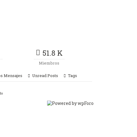
51.8 K
Miembros
os Mensajes
Unread Posts
Tags
do