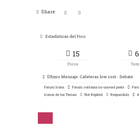
Share:
Estadísticas del Foro
15
6
Foros
Tem
Último Mensaje:
Cafeteras low cost - Debate
Forum Icons:
Forum contains no unread posts
Foru
Iconos de los Temas:
Not Replied
Respondido
A