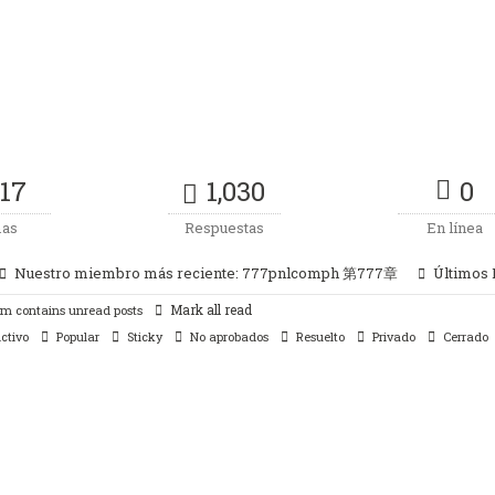
17
1,030
0
as
Respuestas
En línea
Nuestro miembro más reciente:
777pnlcomph 第777章
Últimos
Mark all read
m contains unread posts
ctivo
Popular
Sticky
No aprobados
Resuelto
Privado
Cerrado