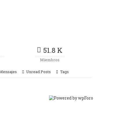
51.8 K
Miembros
 Mensajes
Unread Posts
Tags