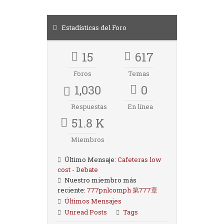
Estadísticas del Foro
15
617
Foros
Temas
1,030
0
Respuestas
En línea
51.8 K
Miembros
Último Mensaje:
Cafeteras low
cost - Debate
Nuestro miembro más
reciente:
777pnlcomph 第777章
Últimos Mensajes
Unread Posts
Tags